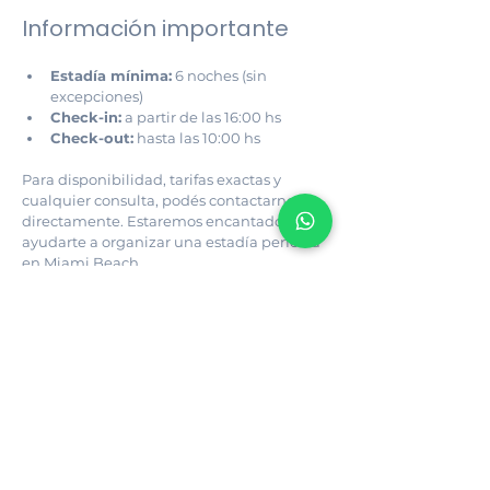
Información importante
Estadía mínima:
 6 noches (sin 
excepciones)
Check-in:
 a partir de las 16:00 hs
Check-out:
 hasta las 10:00 hs
Para disponibilidad, tarifas exactas y 
cualquier consulta, podés contactarnos 
directamente. Estaremos encantados de 
ayudarte a organizar una estadía perfecta 
en Miami Beach.
Para una estadía más cómoda, también 
ofrecemos asistencia en el alquiler de 
vehículos durante tu estadía en Miami 
Beach. Consultanos con anticipación para 
conocer opciones y disponibilidad.
VIDEO APARTAMENTO