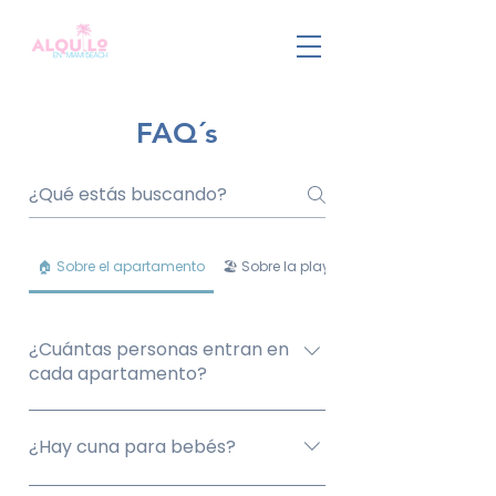
FAQ´s
🏠 Sobre el apartamento
🏖 Sobre la playa
¿Cuántas personas entran en
cada apartamento?
Tenemos apartamentos para diferentes
¿Hay cuna para bebés?
tamaños de grupo: unidades de 1
dormitorio para hasta 4 personas, de 1