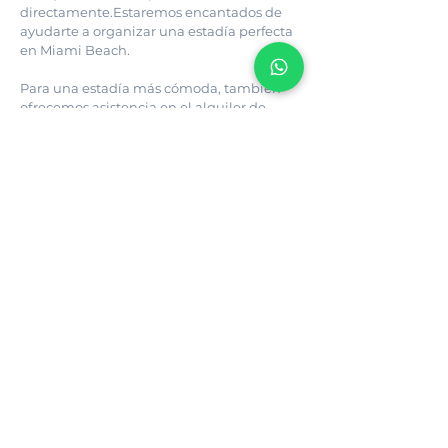
directamente.Estaremos encantados de 
ayudarte a organizar una estadía perfecta 
en Miami Beach.
Para una estadía más cómoda, también 
ofrecemos asistencia en el alquiler de 
vehículos durante tu estadía en Miami 
Beach. Consultanos con anticipación para 
conocer opciones y disponibilidad.
VIDEO APARTAMENTO